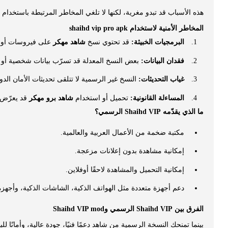
هذه الأسباب قد تبدو مغرية، لكنها لا تلغي المخاطر المرتبطة باستخدام
المخاطر الأمنية لاستخدام shaihd vip pro apk
البرمجيات الخبيثة:
قد تحتوي نسخ
شاهد مهكر
على فيروسات أو 
فقدان البيانات:
بعض النسخ المعدلة قد تسرّب بيانات شخصية أو 
غياب التحديثات:
النسخ غير الرسمية لا تتلقى تحديثات الأمان الدو
المساءلة القانونية:
تحميل أو استخدام
شاهد برو مهكر
قد يعرّض 
ما الذي يقدّمه Shaihd VIP الرسمي؟
مكتبة ضخمة من الأعمال العربية والعالمية.
إمكانية مشاهدة بدون إعلانات مزعجة.
إمكانية التحميل والمشاهدة لاحقًا أوفلاين.
دعم أجهزة متعددة مثل الهواتف الذكية، الشاشات الذكية، وأجهزة
الفرق بين Shaihd VIP الرسمي وShaihd VIP mod
بينما تمنحك النسخة الرسمية من شاهد دعمًا فنيًا، جودة عالية، وأمانًا للب