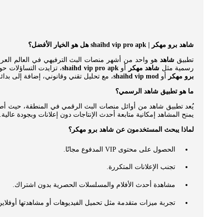
شاهد برو مهكر | shaihd vip pro apk هل هو الخيار الأفضل؟
تطبيق
شاهد
هو واحد من أشهر منصات البث الترفيهي في العالم العرب
رسمية مثل
شاهد مهكر
أو
shaihd vip pro apk
، تزايدت التساؤلات ح
برو مهكر
أو
shaihd vip mod
، مع تحليل تقني وقانوني، إضافة إلى بد
ما هو تطبيق شاهد الرسمي؟
يُعد تطبيق شاهد من أوائل منصات البث الرقمي في المنطقة، حيث أطلقته مجموعة MBC ليكون بوابة للمحتوى العربي والعالمي. يوفر التطبيق عدة باقات تشمل م
يمنح المشاهد إمكانية متابعة أحدث الإنتاجات دون إعلانات وبجودة عالي
لماذا يبحث المستخدمون عن شاهد برو مهكر؟
الحصول على محتوى VIP المدفوع مجانًا.
تجنب الإعلانات المتكررة.
مشاهدة أحدث الأفلام والمسلسلات الحصرية بدون اشتراك.
تجربة ميزات متقدمة مثل تحميل الفيديوهات أو مشاهدتها أوفلاين