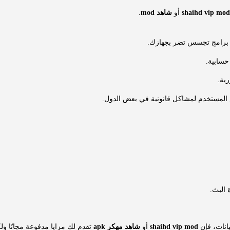
shaihd vip mod
أو
شاهد mod
.
برامج تجسس تضر بجهازك.
حسابية.
رية.
المستخدم لمشاكل قانونية في بعض الدول.
 البث.
يانات، فإن
shaihd vip mod
أو
شاهد مهكر apk
تقدم لك مزايا مدفوعة مجانًا ول