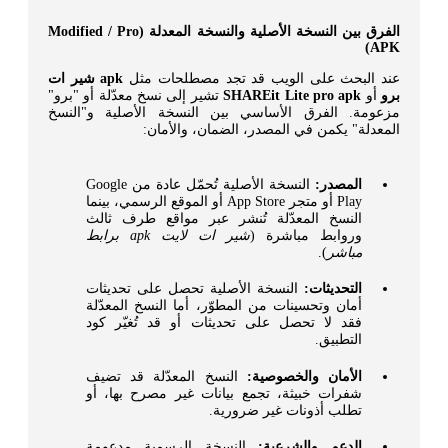
الفرق بين النسخة الأصلية والنسخة المعدلة (Modified / Pro
APK)
عند البحث على الويب قد تجد مصطلحات مثل
apk شير ات
برو
أو
SHAREit Lite pro apk
تشير إلى نسخ معدّلة أو "برو"
مزعومة. الفرق الأساسي بين النسخة الأصلية و"النسخ
المعدلة" يكمن في المصدر، الضمان، والأمان:
المصدر:
النسخة الأصلية تُحمّل عادة من Google
Play أو متجر App Store أو الموقع الرسمي، بينما
النسخ المعدّلة تُنشر عبر مواقع طرف ثالث
وروابط مباشرة (
شير ات لايت apk برابط
مباشر
).
التحديثات:
النسخة الأصلية تحصل على تحديثات
أمان وتحسينات من المطوّر، أما النسخ المعدّلة
فقد لا تحصل على تحديثات أو قد تُغيّر كود
التطبيق.
الأمان والخصوصية:
النسخ المعدّلة قد تضيف
شفرات خبيثة، تجمع بيانات غير مصرح بها، أو
تطلب أذونات غير ضرورية.
الدعم والشرعية:
النسخة الرسمية مدعومة