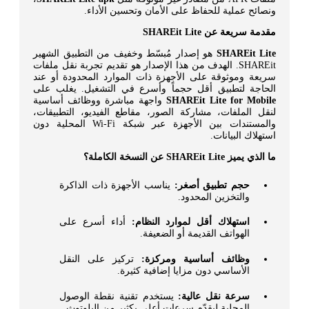
ونصائح عملية للحفاظ على الأمان وتحسين الأداء.
مقدمة سريعة عن SHAREit Lite
SHAREit Lite
هو إصدار مُبسّط وخفيف من التطبيق الشهير
SHAREit. الهدف من هذا الإصدار هو تقديم تجربة نقل ملفات
سريعة وموثوقة على الأجهزة ذات الموارد المحدودة أو عند
الحاجة لتطبيق أقل حجماً وأسرع في التشغيل. يغلب على
SHAREit Lite for Mobile
واجهة مباشرة ووظائف أساسية
لنقل الملفات، مشاركة الصور، مقاطع الفيديو، التطبيقات،
والمستندات بين الأجهزة عبر شبكة Wi-Fi المحلية دون
استهلاك البيانات.
ما الذي يميز SHAREit Lite عن النسخة الكاملة؟
حجم تطبيق أصغر:
يناسب الأجهزة ذات الذاكرة
والتخزين المحدود.
استهلاك أقل لموارد النظام:
أداء أسرع على
الهواتف القديمة أو الضعيفة.
وظائف أساسية ومركزة:
تركيز على النقل
الأساسي دون مزايا إضافية كثيرة.
سرعة نقل عالية:
يستخدم تقنية نقطة الوصول
المحلية ليقدّم سرعات أعلى بكثير من البلوتوث.