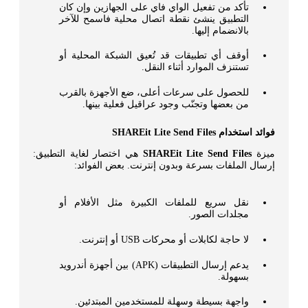
تأكد من تفعيل الواي فاي على الجهازين وإن كان
التطبيق ينشئ نقطة اتصال محلية فاسمح للآخر
بالانضمام إليها.
أوقف أي تطبيقات قد تُعيق الشبكة المحلية أو
تستنزف الموارد أثناء النقل.
للحصول على سرعات أعلى، ضع الأجهزة بالقرب
من بعضها وتجنّب وجود عراقيل فعلية بينها.
فوائد استخدام SHAREit Lite Send Files
ميزة
SHAREit Lite Send Files
هي اختصار لغاية التطبيق:
إرسال الملفات بسرعة وبدون إنترنت. بعض الفوائد:
نقل سريع للملفات الكبيرة مثل الأفلام أو
مجلدات الصور.
لا حاجة لكابلات أو محركات USB أو إنترنت.
يدعم إرسال التطبيقات (APK) بين أجهزة أندرويد
بسهولة.
واجهة بسيطة وسهلة للمستخدمين المبتدئين.