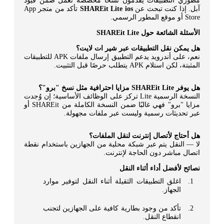
مطوري التطبيقات يقدمون نسخًا مخصصة تعمل ضمن قيود
آبل. إذا كنت تبحث عن
SHAREit Lite ios
تأكد من متجر App
Store أو موقع المطور الرسمي.
الأسئلة الشائعة حول SHAREit Lite
هل يمكن نقل التطبيقات عبر شير ات لايت؟
نعم، على أندرويد يدعم التطبيق إرسال ملفات APK للتطبيقات
المثبتة، لكن استلام APK يتطلب حرصًا قبل التثبيت.
هل يوفر SHAREit Lite مزايا احترافية مثل نسخ "برو"؟
النسخة الرسمية Lite تركز على الوظائف الأساسية؛ إن وُجدت
مزايا "برو" فهي غالبًا ضمن النسخة الكاملة من SHAREit أو
عبر تحديثات رسمية وليست عبر ملفات مجهولة.
هل أحتاج لأتصال إنترنت لنقل الملفات؟
لا — النقل يتم عبر شبكة محلية من الجهازين باستخدام نقطة
اتصال مباشر دون الحاجة لإنترنت.
نصائح لأفضل أداء أثناء النقل
اغلق التطبيقات الثقيلة أثناء النقل لتوفير موارد
الجهاز.
تأكد من وجود بطارية كافية على الجهازين لتجنب
انقطاع النقل.