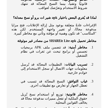
قانونيًا وتقنياً، بينما النسخ المعدّلة قد تنتهك
شروط الاستخدام وتعرّضك لعواقب.
لماذا قد يُغري البعض باختيار apk شير ات برو أو نسخ معدلة؟
الإغراءات عادةً متعلقة بوعود مثل إزالة الإعلانات، فتح مزايا
مدفوعة مجانًا، أو تغيير واجهة المستخدم. لكن هذه
"المكاسب" قد تكون وهمية أو مؤقتة وتأتي مع مخاطر كبيرة.
مخاطر تحميل SHAREit Lite apk من مصادر غير موثوقة
مخاطر أمنية:
قد تتضمن ملف APK برمجيات
تجسس أو برامج تبحث عن ثغرات في نظام
التشغيل.
تسريب البيانات:
التطبيقات المعدّلة قد تُرسل
معلومات جهات الاتصال أو سجل الاستخدام إلى
خوادم خارجية.
غياب التوافق:
النسخ المعدّلة قد تتسبب في
تعطل الجهاز أو تعارض مع تطبيقات أخرى.
مخاطر قانونية:
توزيع أو استخدام نسخ تُزيل
حقوق الملكية أو تفعل مميزات مدفوعة مجانًا قد
يخالف القوانين المحلية.