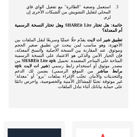
استعمل وضعية "الطائرة" مع تفعيل الواي فاي
المحلي لتقليل التشويش من الشبكات الأخرى إن
لزم.
خاتمة: هل تختار SHAREit Lite وهل تختار النسخة الرسمية
أم المعدلة؟
تطبيق شير ات لايت
يقدّم حلًا عمليًا وسريعًا لنقل الملفات بين
الأجهزة، وهو مناسب لمن يبحث عن تطبيق صغير الحجم
وموثوق. عند المقارنة بين
النسخة الأصلية
و
النسخ المعدلة
،
فإن الخيار الآمن والذكي هو الاعتماد على النسخة الرسمية
المتاحة على المتاجر المعتمدة. تحميل
SHAREit Lite apk
من
مصدر موثوق أو استخدام رابط رسمي (
شير ات لايت apk
برابط مباشر
من الموقع الرسمي) يضمن لك الدعم
والتحديثات والأمان. تجنّب الإغراء بملفات "برو" أو "معدلة"
غير موثوقة تجنبًا للمشاكل الأمنية والخصوصية، واحرص دائمًا
على حماية بياناتك أثناء تبادل الملفات.