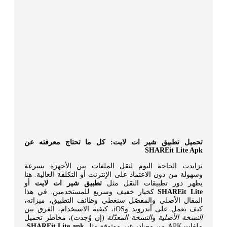
تحميل تطبيق شير ات لايت: كل ما تحتاج معرفته عن
SHAREit Lite Apk
تزايدت الحاجة اليوم لنقل الملفات بين الأجهزة بسرعة
وسهولة من دون الاعتماد على الإنترنت أو التكلفة العالية. هنا
يظهر دور تطبيقات النقل مثل
تطبيق شير ات لايت
أو
SHAREit Lite
كخيار خفيف وسريع للمستخدمين. في هذا
المقال الأصلي والمفصّل سنغطي وظائف التطبيق، ميزاته،
كيف يعمل على أندرويد وiOS، كيفية الاستخدام، الفرق بين
النسخة الأصلية
و
النسخة المعدّلة
(إن وُجدت)، مخاطر تحميل
ملفات APK من مصادر غير موثوقة مثل
SHAREit Lite apk
،