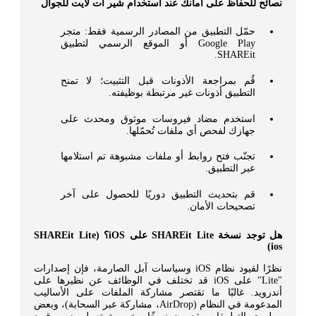
نصائح للحفاظ على أمانك عند استخدام شير ات لايت للجوال
حمّل التطبيق من المصادر الرسمية فقط: متجر
Google Play أو الموقع الرسمي لتطبيق
SHAREit.
قُم بمراجعة الأذونات قبل التثبيت؛ لا تمنح
التطبيق أذونات غير مرتبطة بوظيفته.
استخدم مضاد فيروسات موثوق ومحدث على
جهازك لفحص أي ملفات تُحمّلها.
تجنّب فتح روابط أو ملفات مشبوهة تم استلامها
عبر التطبيق.
قم بتحديث التطبيق دوريًا للحصول على آخر
تصحيحات الأمان.
هل توجد نسخة SHAREit Lite على iOS؟ (SHAREit Lite
ios)
نظرًا لقيود نظام iOS وسياسات آبل الصارمة، فإن إصدارات
"Lite" على iOS قد تختلف في الوظائف عن نظيرها على
أندرويد. غالبًا ما تقتصر مشاركة الملفات على الأساليب
المدعومة في النظام (AirDrop، مشاركة عبر السحابة)، وبعض