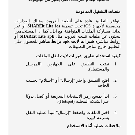
منصات التشغيل المدعومة
يتوافر التطبيق عادة على أنظمة أندرويد، وهناك إصدارات
مخصصة لأجهزة iOS تحت تسمية
SHAREit Lite ios
أو عبر
بدائل مشاركة الملفات المتوافقة مع آبل. كما أن المستخدمين
يبحثون عن ملفات تثبيت أندرويد مثل
SHAREit Lite apk
أو
روابط مباشرة
شير ات لايت apk برابط مباشر
للحصول على
التطبيق خارج متاجر التطبيقات.
كيفية استخدام تطبيق شير ات لايت لنقل الملفات
نصّب التطبيق على الجهازين (المرسل
والمستقبل).
افتح التطبيق واختر "إرسال" أو "استلام" بحسب
الحاجة.
ابدأ بمسح رمز الاستجابة السريعة أو اتّصل يدويًا
عبر الشبكة المحلية (Hotspot).
اختر الملفات واضغط "إرسال" لتبدأ عملية النقل
بسرعة كبيرة.
ملاحظات عملية أثناء الاستخدام