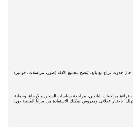
شكاوى داخل التطبيق. في حال حدوث نزاع مع بائع، يُنصح بتجميع الأدلة (صور، مراسلات، فواتير)
، قراءة مراجعات البائعين، مراجعة سياسات الشحن والإرجاع، وحماية
. باختيار عقلاني ومدروس يمكنك الاستفادة من مزايا المنصة دون