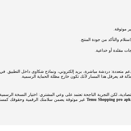
ر موثوقة.
تلام والتأكد من جودة المنتج.
جات مقلدة أو خداعية.
نصات التسوق الحديثة، بما فيها Temu Shopping، قنوات دعم متعددة: دردشة مباشرة، بريد إلكتروني، ونماذج 
ّلة قد يعرقل هذا المسار لأنك تكون خارج مظلة الحماية الرسمية.
صادية، لكن التجربة الناجحة تعتمد على وعي المشتري: اختيار النسخة الرسمية
Temu Shopping pro apk
غير موثوقة يضمن سلامتك الرقمية وحقوقك كمستهلك