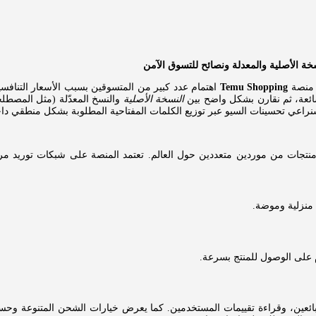
ت منصة
Temu Shopping
اهتمام عدد كبير من المتسوقين بسبب الأسعار التناف
شائعة، ثم نقارن بشكل واضح بين
النسخة الأصلية
والنسخ المعدّلة (مثل المصطلح
 سنراعي تحسينات السيو عبر توزيع الكلمات المفتاحية المطلوبة بشكل منطقي دا
نتجات من موردين متعددين حول العالم. تعتمد المنصة على شبكات توريد مرن
منزلية وموضة.
على الوصول للمنتج بسرعة.
لبائعين، وقراءة تقييمات المستخدمين. كما يعرض خيارات الشحن المتنوعة وحسا