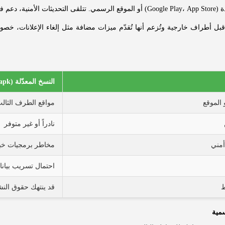
ة للمشتري.
بل أطراف خارجية وتُزعم أنها تُقدّم ميزات مضافة مثل إلغاء الإعلانات، خصوم
النسخ المعدّلة (mod / apk)
 الموقع
مواقع الطرف الثالث
نادراً أو غير متوفر
أمني
مخاطر برمجيات خبي
احتمال تسريب بيان
ط
قد ينتهك حقوق الن