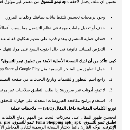
تحميل أي ملف يحمل لاحقة
apk تيمو للتسوق
من مصدر غير موثوق قد ي
وجود برمجيات تجسس تلتقط بيانات بطاقتك وكلمات المرور.
حذف أو تعديل ملفات مهمة في نظام التشغيل مما يسبب أعطالاً أو 
فقدان حماية المشتري وعدم قدرة على تقديم شكاوى فعالة عند 
التعرّض لمسائل قانونية في حال احتوت النسخ على مواد تنتهك ح
كيف تتأكد من أن لديك النسخة الأصلية الآمنة من تطبيق تيمو للتسوق؟
حمل التطبيق من المتاجر الرسمية مثل Google Play أو App Store أو من الموقع الرسمي للشركة.
راجع اسم المطور والتقييمات وتاريخ التحديثات في صفحة التطبيق
لا تمنح أذونات غير ضرورية؛ إذا طلب التطبيق صلاحيات غير مرتب
استخدم برامج مكافحة الفيروسات المحدثة على جهازك للتحقق 
توزيع الكلمات المفتاحية داخل المقال (SEO) — ملاحظات عملية
لتحسين ظهور المقال على محركات البحث من المهم إدماج الكلمات الم
تطبيق تيمو للتسوق
،
apk تيمو للتسوق
،
Temu Shopping apk
،
pro تيمو للتسوق
،
o
الإنترنت
. نوجّه القارئ دائماً لاختيار النسخة الرسمية لتفادي المخاطر الأم