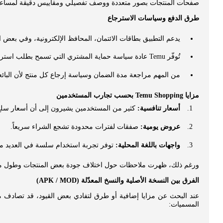
صفحات المنتجات بصور متعددة ووصف تفصيلي ومقاييس دقيقة لمساعد
طرق الدفع وسياسات الاسترجاع
يدعم التطبيق بطاقات الائتمان، المحافظ الإلكترونية، وفي بعض ال
تُوفّر Temu عادة سياسة حماية المشتري التي تسمح بطلب استرداد المبلغ أو إرجاع المنتج في حالات عدم المطابقة أو العيب.
من المهم مراجعة مدة الضمان وسياسة إرجاع كل منتج لأن البا
مزايا Temu Shopping بحسب تجارب المستخدمين
أسعار تنافسية:
كثير من المستخدمين يشيرون إلى أن أسعار سلع
عروض يومية:
صفقات لفترات محدودة تشجع الشراء سريعاً.
واجهات باللغة المحلية:
توفر تجربة استخدام سلسة في العديد من
ورغم ذلك، ظهرت ملاحظات حول اختلاف جودة بعض المنتجات وطول مدة 
الفرق بين النسخة الأصلية والنسخ المعدّلة (APK / MOD)
عند البحث عن مزايا إضافية أو طرق لتفادي بعض القيود، قد تصاد
المسميات: