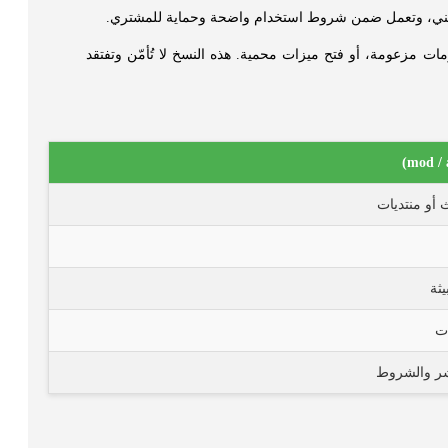
ات مزعومة، أو فتح ميزات محمية. هذه النسخ لا تُأمّن وتفتقد
 أو منتديات
ثة
ات
شر والشروط