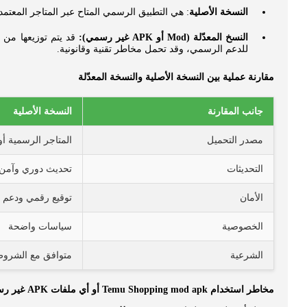
النسخة الأصلية
: هي التطبيق الرسمي المتاح عبر المتاجر المعتمدة (Google Play، App Store) أو الموقع الرسمي. تتلقى التحديثات الأمنية، دعم فني، وتعمل ضمن شروط استخدام واضحة وحماي
النسخ المعدّلة (Mod أو APK غير رسمي):
قد يتم توزيعها من ق
للدعم الرسمي، وقد تحمل مخاطر تقنية وقانونية.
مقارنة عملية بين النسخة الأصلية والنسخة المعدّلة
جانب المقارنة
النسخة الأصلية
مصدر التحميل
المتاجر الرسمية أو
التحديثات
تحديث دوري وآمن
الأمان
توقيع رقمي ودعم 
الخصوصية
سياسات واضحة
الشرعية
متوافق مع الشرو
مخاطر استخدام Temu Shopping mod apk أو أي ملفات APK غير رسمية