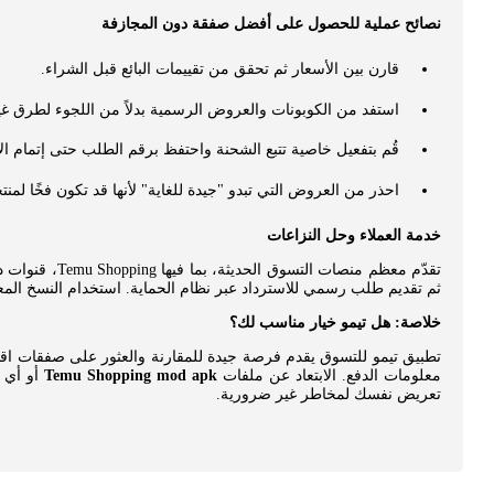
نصائح عملية للحصول على أفضل صفقة دون المجازفة
قارن بين الأسعار ثم تحقق من تقييمات البائع قبل الشراء.
استفد من الكوبونات والعروض الرسمية بدلاً من اللجوء لطرق غي
قُم بتفعيل خاصية تتبع الشحنة واحتفظ برقم الطلب حتى إتمام الاس
احذر من العروض التي تبدو "جيدة للغاية" لأنها قد تكون فخًا لمنت
خدمة العملاء وحل النزاعات
تقدّم معظم م
ثم تقديم طلب رسمي للاسترداد عبر نظام الحماية. استخدام النسخ المعد
خلاصة: هل تيمو خيار مناسب لك؟
تطبيق تيمو للتسوق يقدم فرصة جيدة للمقارنة والعثور على صفقات اقت
معلومات الدفع. الابتعاد عن ملفات
Temu Shopping mod apk
أو أي
تعريض نفسك لمخاطر غير ضرورية.