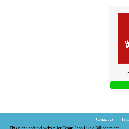
Contact us
Term
This is an unofficial website for Temu: Shop Like a Billionaire app